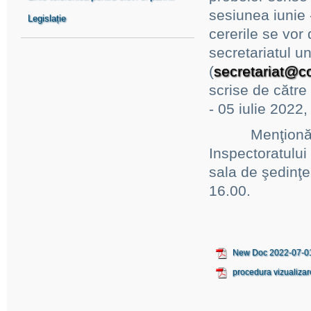
sesiunea iunie 
Legislație
cererile se vor
secretariatul un
(
secretariat@c
scrise de către 
- 05 iulie 2022,
Menţionăm că v
Inspectoratului 
sala de şedinţe,
16.00.
New Doc 2022-07-01 
procedura vizualizar