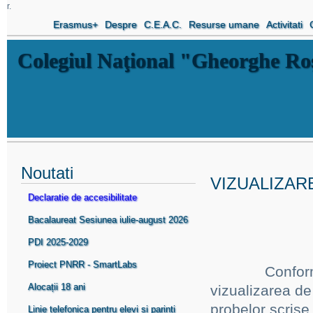
r.
Erasmus+
Despre
C.E.A.C.
Resurse umane
Activitati
Colegiul Naţional "Gheorghe R
Noutati
VIZUALIZAR
Declaratie de accesibilitate
Bacalaureat Sesiunea iulie-august 2026
PDI 2025-2029
Proiect PNRR - SmartLabs
Conform
Alocații 18 ani
vizualizarea de 
probelor scrise
Linie telefonica pentru elevi si parinti