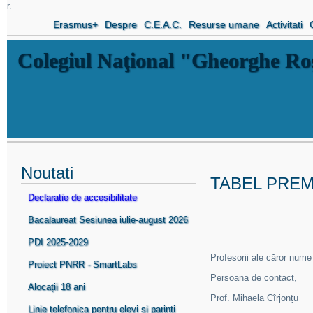
r.
Erasmus+
Despre
C.E.A.C.
Resurse umane
Activitati
Colegiul Naţional "Gheorghe R
Noutati
TABEL PREM
Declaratie de accesibilitate
Bacalaureat Sesiunea iulie-august 2026
PDI 2025-2029
Profesorii ale căror nume 
Proiect PNRR - SmartLabs
Persoana de contact,
Alocații 18 ani
Prof. Mihaela Cîrjonțu
Linie telefonica pentru elevi si parinti