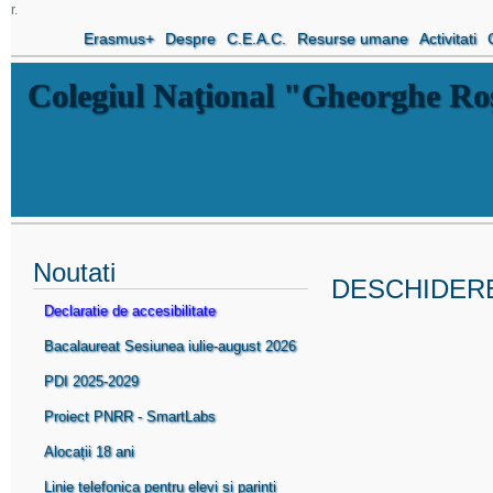
r.
Erasmus+
Despre
C.E.A.C.
Resurse umane
Activitati
Colegiul Naţional "Gheorghe R
Noutati
DESCHIDERE
Declaratie de accesibilitate
Bacalaureat Sesiunea iulie-august 2026
PDI 2025-2029
Proiect PNRR - SmartLabs
Alocații 18 ani
Linie telefonica pentru elevi si parinti