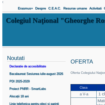
r.
Erasmus+
Despre
C.E.A.C.
Resurse umane
Activitati
Colegiul Naţional "Gheorghe R
Noutati
OFERTA
Declaratie de accesibilitate
Oferta Colegiului Naţ
Bacalaureat Sesiunea iulie-august 2026
PDI 2025-2029
Clasa
Proiect PNRR - SmartLabs
1 c
a V-a
Alocații 18 ani
Mate
Linie telefonica pentru elevi si parinti