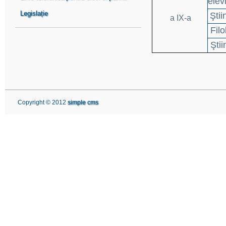
elevi
Legislație
Ştii
a IX-a
Filo
Ştii
Copyright © 2012
simple cms