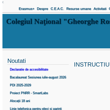
r.
Erasmus+
Despre
C.E.A.C.
Resurse umane
Activitati
Colegiul Naţional "Gheorghe R
Noutati
INSTRUCTIUN
Declaratie de accesibilitate
Bacalaureat Sesiunea iulie-august 2026
PDI 2025-2029
Proiect PNRR - SmartLabs
Alocații 18 ani
Linie telefonica pentru elevi si parinti