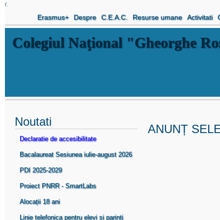
r.
Erasmus+
Despre
C.E.A.C.
Resurse umane
Activitati
Colegiul Naţional "Gheorghe R
Noutati
ANUNȚ SELE
Declaratie de accesibilitate
Bacalaureat Sesiunea iulie-august 2026
PDI 2025-2029
Proiect PNRR - SmartLabs
Alocații 18 ani
Linie telefonica pentru elevi si parinti