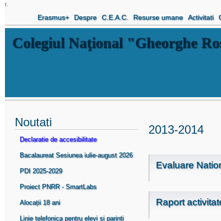
r.
Erasmus+
Despre
C.E.A.C.
Resurse umane
Activitati
Colegiul Naţional "Gheorghe R
Noutati
2013-2014
Declaratie de accesibilitate
Bacalaureat Sesiunea iulie-august 2026
Evaluare Natio
PDI 2025-2029
Proiect PNRR - SmartLabs
Raport activita
Alocații 18 ani
Linie telefonica pentru elevi si parinti